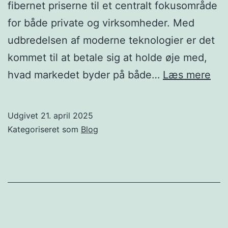
fibernet priserne til et centralt fokusområde
for både private og virksomheder. Med
udbredelsen af moderne teknologier er det
kommet til at betale sig at holde øje med,
Fib
hvad markedet byder på både…
Læs mere
pri
i
Udgivet
21. april 2025
fok
Kategoriseret som
Blog
Så
fin
du
det
per