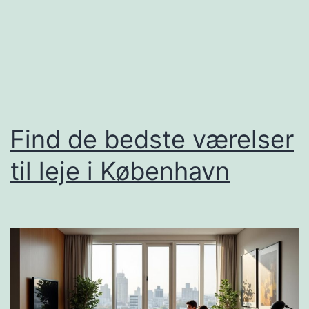
December
–
Find
din
næste
bolig
Find de bedste værelser
til leje i København