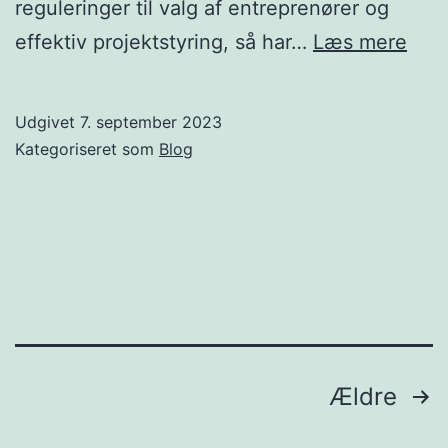
reguleringer til valg af entreprenører og
Bygg
effektiv projektstyring, så har…
Læs mere
Såd
Kom
Udgivet
7. september 2023
Du
Kategoriseret som
Blog
I
Gan
Indlægsinddeling
Ældre