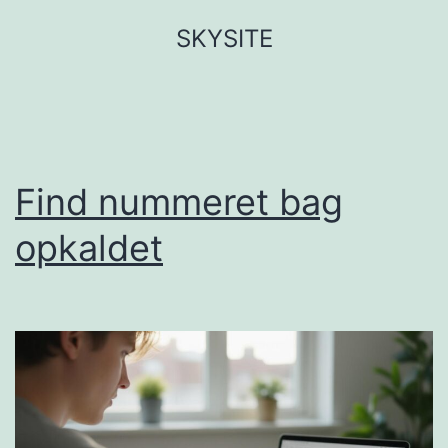
Fortsæt
SKYSITE
til
indhold
Find nummeret bag
opkaldet