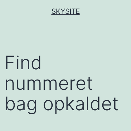
Fortsæt
SKYSITE
til
indhold
Find
nummeret
bag opkaldet