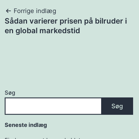
Indlægsnavigation
Forrige indlæg
Sådan varierer prisen på bilruder i
en global markedstid
Søg
Søg
Seneste indlæg