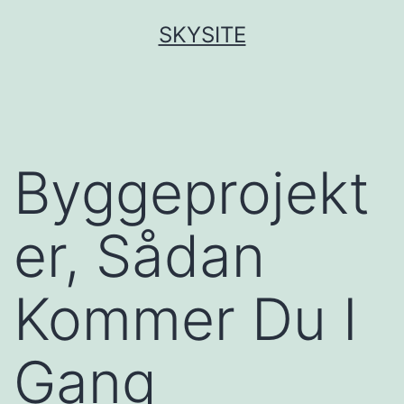
Fortsæt
SKYSITE
til
indhold
Byggeprojekt
er, Sådan
Kommer Du I
Gang