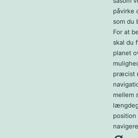
såsom vi
påvirke d
som du b
For at b
skal du 
planet o
mulighed
præcist 
navigati
mellem s
længdegr
position 
navigere