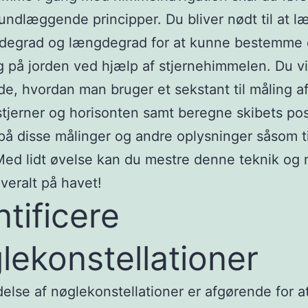
undlæggende principper. Du bliver nødt til at l
ddegrad og længdegrad for at kunne bestemme 
g på jorden ved hjælp af stjernehimmelen. Du vi
ide, hvordan man bruger et sekstant til måling af
tjerner og horisonten samt beregne skibets pos
på disse målinger og andre oplysninger såsom t
ed lidt øvelse kan du mestre denne teknik og 
overalt på havet!
ntificere
lekonstellationer
lse af nøglekonstellationer er afgørende for a