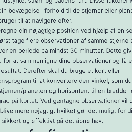
ndstyrke, strøm og bådens fart. Disse faktorer 
in bevægelse i forhold til de stjerner eller plan
ruger til at navigere efter.
eregne din nøjagtige position ved hjælp af en s
først tage flere observationer af samme stjerne e
ver en periode på mindst 30 minutter. Dette giv
 for at sammenligne dine observationer og få 
resultat. Derefter skal du bruge et kort eller
onsprogram til at konvertere den vinkel, som du
tjernen/planeten og horisonten, til en bredde-
ad på kortet. Ved gentagne observationer vil 
blive mere nøjagtig, hvilket gør det muligt for d
 sikkert og effektivt på det åbne hav.