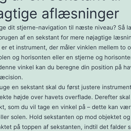
agtige aflæsninger
age dit stjerne-navigation til næste niveau? Så l
brugen af en sekstant for mere nøjagtige læsni
 er et instrument, der måler vinklen mellem to o
len og horisonten eller en stjerne og horisont
denne vinkel kan du beregne din position på h
ræcision.
ruge en sekstant skal du først justere instrumente
ekte højde over havets overflade. Derefter skal
kt, som du vil tage en vinkel på – dette kan væ
eller solen. Hold sekstanten op mod objektet og 
tet på toppen af ​​sekstanten, indtil det falde