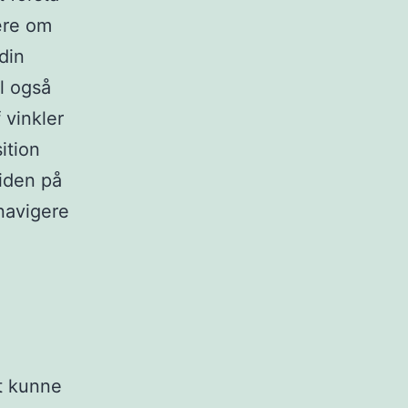
ære om
din
l også
 vinkler
ition
iden på
navigere
t kunne