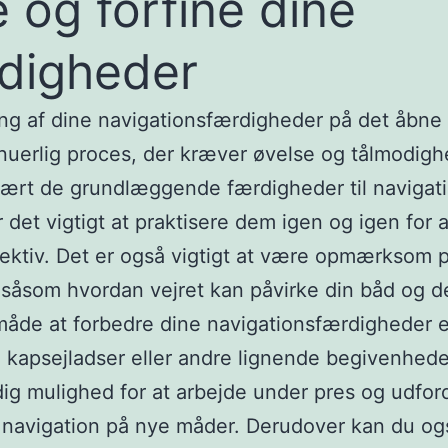
 og forfine dine
digheder
ng af dine navigationsfærdigheder på det åbne
nuerlig proces, der kræver øvelse og tålmodigh
lært de grundlæggende færdigheder til navigat
r det vigtigt at praktisere dem igen og igen for a
ektiv. Det er også vigtigt at være opmærksom 
, såsom hvordan vejret kan påvirke din båd og d
åde at forbedre dine navigationsfærdigheder e
i kapsejladser eller andre lignende begivenhede
 dig mulighed for at arbejde under pres og udfor
l navigation på nye måder. Derudover kan du og