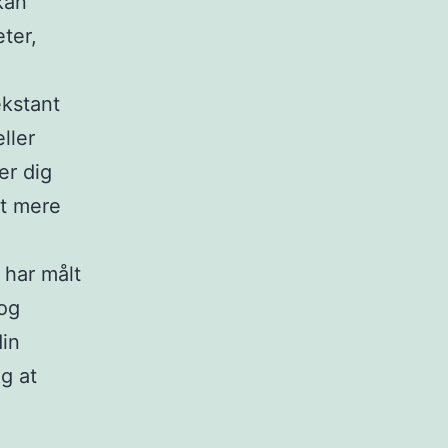
kan
eter,
ekstant
ller
er dig
et mere
 har målt
 og
din
ig at