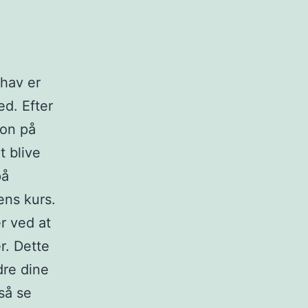
 hav er
ed. Efter
ion på
t blive
på
ens kurs.
r ved at
r. Dette
dre dine
så se