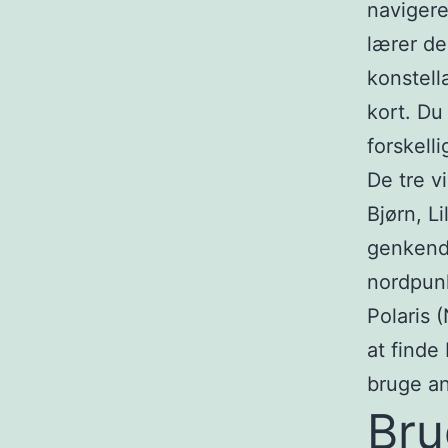
navigere
lærer de
konstell
kort. Du
forskelli
De tre v
Bjørn, Li
genkend
nordpunk
Polaris 
at finde
bruge an
Bru