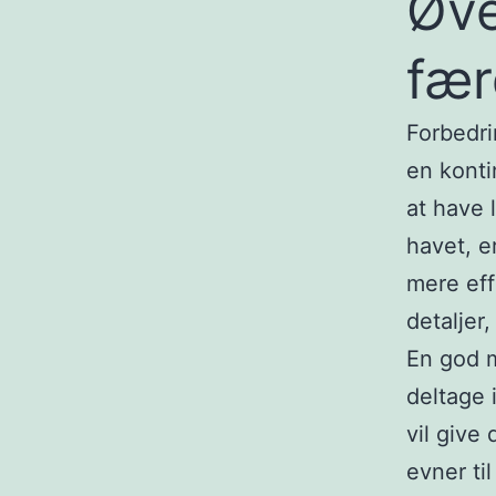
Øve
fær
Forbedri
en konti
at have 
havet, e
mere eff
detaljer
En god m
deltage 
vil give
evner ti