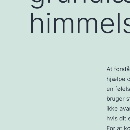
himmels
At forst
hjælpe d
en følel
bruger s
ikke ava
hvis dit 
For at k