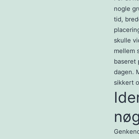
nogle gr
tid, bre
placerin
skulle v
mellem s
baseret 
dagen. M
sikkert 
Ide
nøg
Genkende