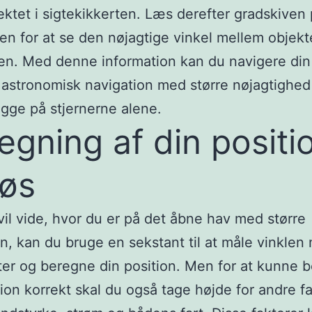
ktet i sigtekikkerten. Læs derefter gradskiven
en for at se den nøjagtige vinkel mellem objekt
en. Med denne information kan du navigere di
 astronomisk navigation med større nøjagtighe
kigge på stjernerne alene.
egning af din positi
søs
vil vide, hvor du er på det åbne hav med større
n, kan du bruge en sekstant til at måle vinklen
ter og beregne din position. Men for at kunne 
tion korrekt skal du også tage højde for andre f