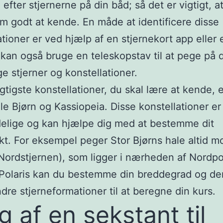
 efter stjernerne på din båd; så det er vigtigt, a
m godt at kende. En måde at identificere disse
ationer er ved hjælp af en stjernekort app eller e
 kan også bruge en teleskopstav til at pege på 
ge stjerner og konstellationer.
igtigste konstellationer, du skal lære at kende, e
lle Bjørn og Kassiopeia. Disse konstellationer er 
elige og kan hjælpe dig med at bestemme dit
t. For eksempel peger Stor Bjørns hale altid m
(Nordstjernen), som ligger i nærheden af Nordp
 Polaris kan du bestemme din breddegrad og de
dre stjerneformationer til at beregne din kurs.
g af en sekstant til