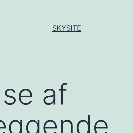
SKYSITE
lse af
æggende