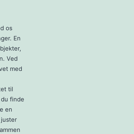
ad os
nger. En
bjekter,
en. Ved
avet med
t til
 du finde
re en
juster
r sammen