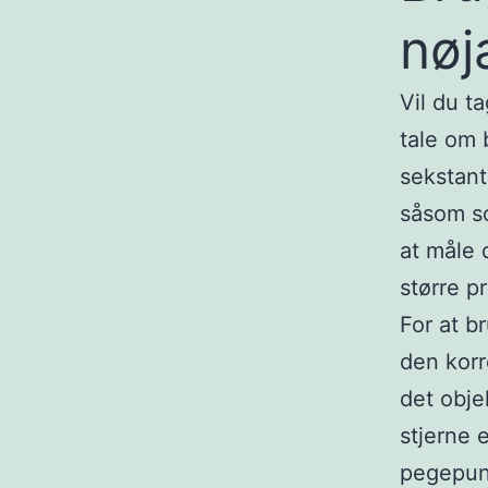
nøj
Vil du t
tale om 
sekstant
såsom so
at måle 
større p
For at b
den korr
det obje
stjerne 
pegepunk