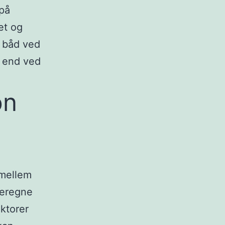
 på
et og
n båd ved
d end ved
on
 mellem
beregne
aktorer