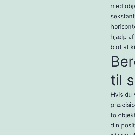
med obje
sekstant
horisont
hjælp af
blot at 
Ber
til 
Hvis du 
præcisio
to objek
din posi