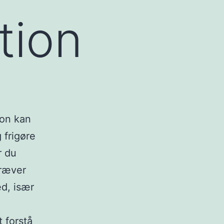
tion
ion kan
 frigøre
r du
kræver
ed, især
 forstå