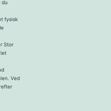
t du
t fysisk
de
r Stor
let
od
olen. Ved
refter